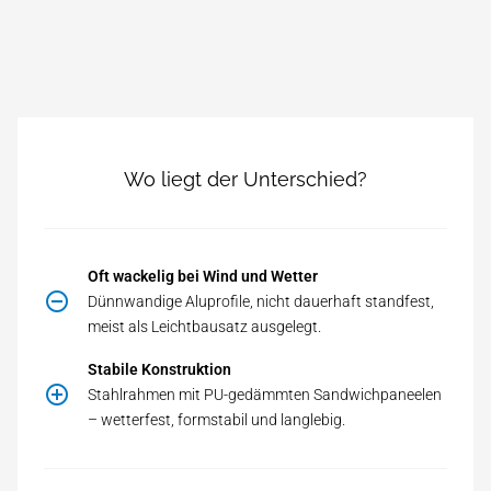
Wo liegt der Unterschied?
Oft wackelig bei Wind und Wetter
Dünn­wan­di­ge Alu­pro­fi­le, nicht dau­er­haft stand­fest,
meist als Leichtbausatz ausgelegt.
Stabile Konstruktion
Stahl­rah­men mit PU-ge­dämm­ten Sand­wich­pa­nee­len
– wet­ter­fest, form­sta­bil und langlebig.