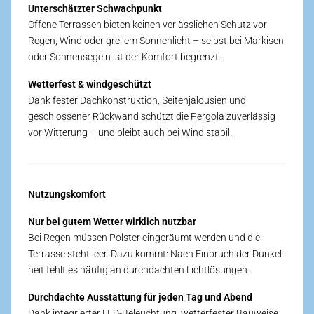
Unterschätzter Schwach­punkt
Offene Terrassen bieten keinen verlässlichen Schutz vor
Regen, Wind oder grellem Sonnen­licht – selbst bei Markisen
oder Sonnen­segeln ist der Komfort begrenzt.
Wetter­fest & wind­geschützt
Dank fester Dach­konstruktion, Seiten­jalousien und
geschlossener Rück­wand schützt die Pergola zuverlässig
vor Witterung – und bleibt auch bei Wind stabil.
Nutzungskomfort
Nur bei gutem Wetter wirklich nutzbar
Bei Regen müssen Polster eingeräumt werden und die
Terrasse steht leer. Dazu kommt: Nach Einbruch der Dunkel­
heit fehlt es häufig an durch­dachten Licht­lösungen.
Durch­dachte Ausstattung für jeden Tag und Abend
Dank integrierter LED-Beleuchtung, wetter­fester Bau­weise