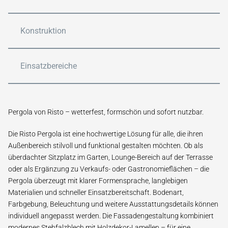
Konstruktion
Einsatzbereiche
Pergola von Risto – wetter­fest, form­schön und sofort nutz­bar.
Die Risto Pergola ist eine hoch­wertige Lösung für alle, die ihren
Außen­bereich stilvoll und funktional gestalten möchten. Ob als
überdachter Sitz­platz im Garten, Lounge-Bereich auf der Terrasse
oder als Ergänzung zu Verkaufs- oder Gastronomie­flächen – die
Pergola überzeugt mit klarer Formen­sprache, langlebigen
Materialien und schneller Einsatz­bereitschaft. Bodenart,
Farbgebung, Beleuchtung und weitere Ausstattungs­details können
individuell angepasst werden. Die Fassaden­gestaltung kombiniert
modernes Stehfalz­blech mit Holzdekor-Lamellen – für eine