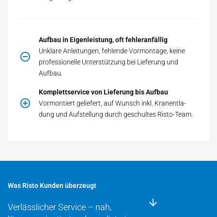
Aufbau in Eigenleistung, oft fehleranfällig
Un­kla­re An­lei­tun­gen, feh­len­de Vor­mon­ta­ge, kei­ne
pro­fes­sio­nel­le Un­ter­stüt­zung bei Lieferung und
Aufbau.
Komplettservice von Lieferung bis Aufbau
Vor­mon­tiert ge­lie­fert, auf Wunsch inkl. Kran­ent­la­
dung und Auf­stel­lung durch geschultes Risto-Team.
Was Risto Kunden überzeugt
Verlässlicher Service – nah,