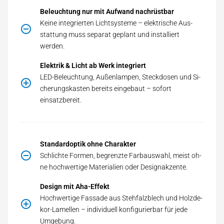
Beleuchtung nur mit Aufwand nachrüstbar
Kei­ne in­te­grier­ten Licht­sys­te­me – elek­tri­sche Aus­
stat­tung muss se­pa­rat ge­plant und installiert
werden.
Elektrik & Licht ab Werk integriert
LED-Be­leuch­tung, Außen­lam­pen, Steck­do­sen und Si­
che­rungs­kas­ten be­reits ein­ge­baut – sofort
einsatzbereit.
Standardoptik ohne Charakter
Schlich­te For­men, be­grenz­te Farb­aus­wahl, meist oh­
ne hoch­wer­ti­ge Ma­te­ria­li­en oder Designakzente.
Design mit Aha-Effekt
Hoch­wer­ti­ge Fas­sa­de aus Steh­falz­blech und Holz­de­
kor-La­mel­len – in­di­vi­du­ell kon­fi­gu­rier­bar für jede
Umgebung.