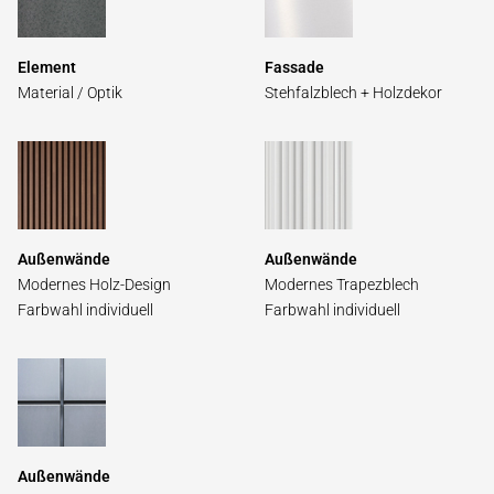
Element
Fassade
Material / Optik
Steh­falz­blech + Holz­dekor
Außen­wände
Außenwände
Modernes Holz-Design
Modernes Trapez­blech
Farb­wahl individuell
Farb­wahl indivi­duell
Außen­wände