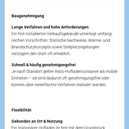
Baugenehmigung
Lange Verfahren und hohe Anforderungen
Ein fest installiertes Verkaufs­gebäude unterliegt umfang­
reichen Vorschriften. Statische Nach­weise, Wärme- und
Brandschutz­konzepte sowie Stell­platz­regelungen
verzögern den Start oft erheblich.
Schnell & häufig genehmigungs­frei
Je nach Standort gelten Risto-Hofladen­container als mobile
Einheiten – sie sind dadurch oft genehmigungs­frei oder
können über vereinfachte Verfahren realisiert werden.
Flexibilität
Gebunden an Ort & Nutzung
Ein stationärer Hof­laden ist fest mit dem Grund­stück