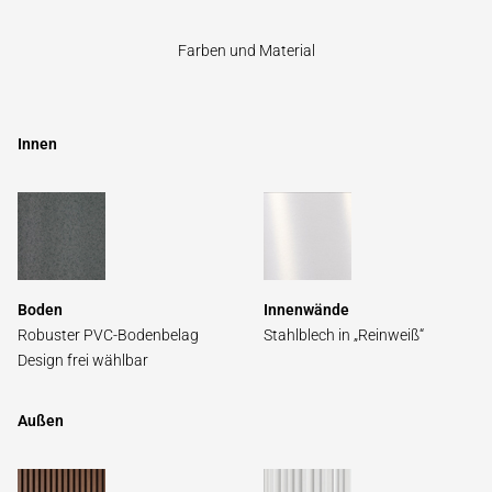
Farben und Material
Innen
Boden
Innen­wände
Robuster PVC-Boden­belag
Stahl­blech in „Rein­weiß“
Design frei wählbar
Außen