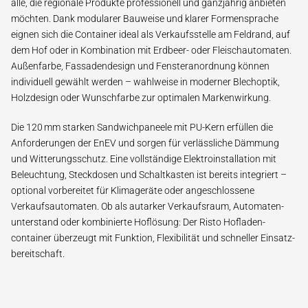
alle, die regionale Produkte professionell und ganzjährig anbieten
möchten. Dank modularer Bauweise und klarer Formen­sprache
eignen sich die Container ideal als Verkaufs­stelle am Feldrand, auf
dem Hof oder in Kombination mit Erdbeer- oder Fleisch­automaten.
Außen­farbe, Fassaden­design und Fenster­anordnung können
individuell gewählt werden – wahlweise in moderner Blechoptik,
Holzdesign oder Wunsch­farbe zur optimalen Marken­wirkung.
Die 120 mm starken Sandwich­paneele mit PU-Kern erfüllen die
Anforderungen der EnEV und sorgen für verlässliche Dämmung
und Witterungs­schutz. Eine vollständige Elektro­installation mit
Beleuchtung, Steck­dosen und Schalt­kasten ist bereits integriert –
optional vorbereitet für Klima­geräte oder angeschlossene
Verkaufs­automaten. Ob als autarker Verkaufs­raum, Automaten­
unterstand oder kombinierte Hof­lösung: Der Risto Hofladen­
container überzeugt mit Funktion, Flexibilität und schneller Einsatz­
bereitschaft.