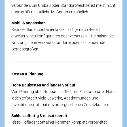
verbunden. Ein Umbau oder Standort­wechsel ist meist nicht
ohne größere bauliche Maß­nahmen möglich.
Mobil & anpassbar
Risto-Hofladen­container lassen sich je nach Bedarf
erweitern, neu konfigurieren oder versetzen – für saisonale
Nutzung, neue Verkaufs­standorte oder sich ändernde
Betriebs­größen.
Kosten & Planung
Hohe Bau­kosten und langer Vorlauf
Von Planung über Roh­bau bis Technik: Ein stationärer Hof­
laden erfordert viele Gewerke, Abstimmungen und
Investitionen, oft mit unvorher­gesehenen Zusatz­kosten.
Schlüsselfertig & einsatzbereit
Risto-Hofladen­container kommen komplett vorbereitet –