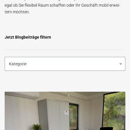
e­gal ob Sie fle­xi­bel Raum schaf­fen o­der Ihr Ge­schäft mo­bil er­wei­
tern möchten.
Jetzt Blogbeiträge filtern
Kategorie
keyboard_arrow_down