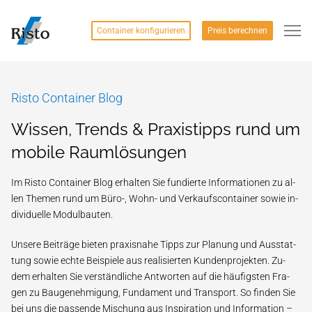
Container konfigurieren
Preis berechnen
Risto Container Blog
Wissen, Trends & Praxistipps rund um
mobile Raumlösungen
Im Risto Con­tai­ner Blog er­hal­ten Sie fun­dier­te In­for­ma­ti­o­nen zu al­
len The­men rund um Bü­ro-, Wohn- und Ver­kaufs­con­tai­ner so­wie in­
di­vi­du­el­le Modulbauten.
Un­se­re Bei­trä­ge bie­ten pra­xis­na­he Tipps zur Pla­nung und Aus­stat­
tung so­wie ech­te Bei­spie­le aus re­a­li­sier­ten Kun­den­pro­jek­ten. Zu­
dem er­hal­ten Sie ver­ständ­li­che Ant­wor­ten auf die häu­figs­ten Fra­
gen zu Bau­ge­neh­mi­gung, Fun­da­ment und Trans­port. So fin­den Sie
bei uns die pas­sen­de Mi­schung aus In­spi­ra­ti­on und In­for­ma­ti­on –